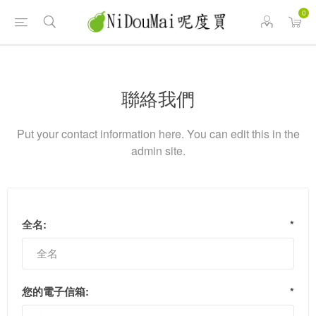
0
聯絡我們
Put your contact information here. You can edit this in the
admin site.
全名:
*
您的電子信箱:
*