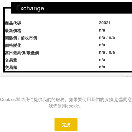
Exchange
20021
商品代碼
n/a
最新價格
n/a
n/a
/
開盤價 / 前收市價
n/a
價格變化
n/a
n/a
/
當日最高價/最低價
n/a
交易量
n/a
交易额
Share:
Cookies幫助我們提供我們的服務。如果要使用我們的服務,您需同意
我們使用cookie。
REVIEWS
CONTACT US
完成