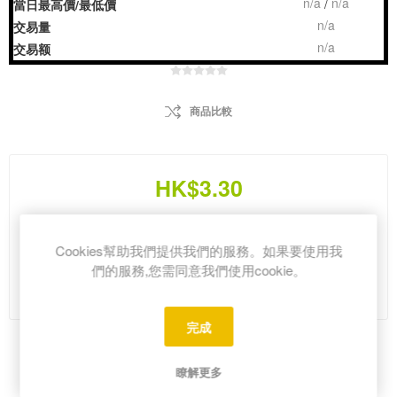
n/a
n/a
/
當日最高價/最低價
n/a
交易量
n/a
交易额
商品比較
HK$3.30
i
Cookies幫助我們提供我們的服務。如果要使用我
h
們的服務,您需同意我們使用cookie。
Please select the address you want to ship from
完成
Share:
瞭解更多