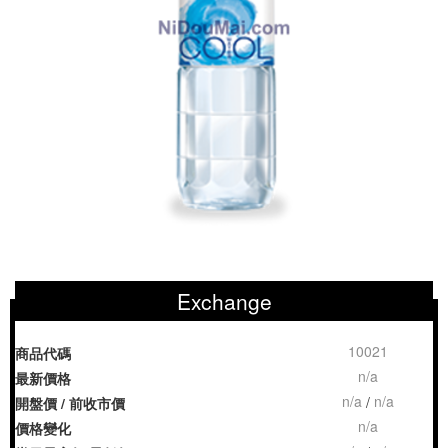
Exchange
10021
商品代碼
n/a
最新價格
n/a
n/a
/
開盤價 / 前收市價
n/a
價格變化