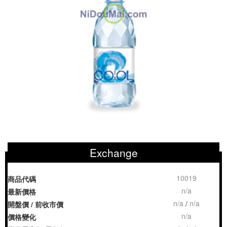
Exchange
10019
商品代碼
n/a
最新價格
n/a
n/a
/
開盤價 / 前收市價
n/a
價格變化