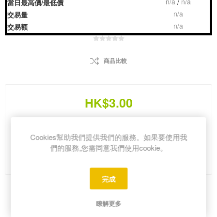
n/a
n/a
/
當日最高價/最低價
n/a
交易量
n/a
交易额
商品比較
HK$3.00
i
Cookies幫助我們提供我們的服務。如果要使用我
h
們的服務,您需同意我們使用cookie。
Please select the address you want to ship from
完成
Share:
瞭解更多