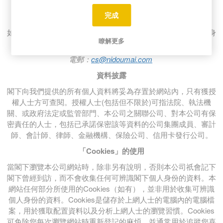
我們並不提供設施供閣下在網上刪除我們所持之個人資料。
完成
查閱及更正資料
如閣下希望查閱及／或更正您在網上提供給我們的可識辨個人身
瞭解更多
份的資料，請致函我們：
電郵：
cs@nidoumai.com
資料披露
閣下向我們提供的所有個人資料將妥為存置於網站內，只有獲授
權人士方可查閱。授權人士(包括但不限於)可指法院、執法機
關、或政府法定或監管部門、本公司之關聯公司、對本公司有保
密責任的人士，包括已承諾保密該等資料的公司集團成員、審計
師、會計師、律師、金融機構、保險公司、信用卡發行公司。
「
Cookies」的使用
當閣下瀏覽本公司網站時，除非另有說明，否則本公司祇會記下
閣下曾經到訪，而不會收集任何可辨識閣下個人身份的資料。本
網站任何部分所使用的Cookies（如有），並非用於收集可辨識
個人身份的資料。Cookies是儲存於上網人士的電腦內的電腦檔
案，用於獲取配置資料以及分析上網人士的瀏覽習慣。Cookies
可免除您每次瀏覽網站時重新登記的麻煩，並通常用於追蹤您喜