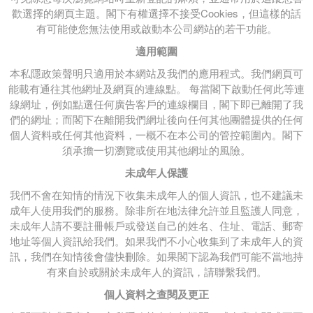
歡選擇的網頁主題。閣下有權選擇不接受Cookies，但這樣的話
有可能使您無法使用或啟動本公司網站的若干功能。
適用範圍
本私隱政策聲明只適用於本網站及我們的應用程式。我們網頁可
能載有通往其他網址及網頁的連線點。 每當閣下啟動任何此等連
線網址，例如點選任何廣告客戶的連線欄目，閣下即已離開了我
們的網址；而閣下在離開我們網址後向任何其他團體提供的任何
個人資料或任何其他資料，一概不在本公司的管控範圍內。閣下
須承擔一切瀏覽或使用其他網址的風險。
未成年人保護
我們不會在知情的情況下收集未成年人的個人資訊，也不建議未
成年人使用我們的服務。除非所在地法律允許並且監護人同意，
未成年人請不要註冊帳戶或發送自己的姓名、住址、電話、郵寄
地址等個人資訊給我們。如果我們不小心收集到了未成年人的資
訊，我們在知情後會儘快刪除。如果閣下認為我們可能不當地持
有來自於或關於未成年人的資訊，請聯繫我們。
個人資料之查閱及更正