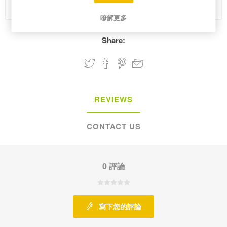
Please select the address you want to ship from
瞭解更多
Share:
REVIEWS
CONTACT US
0 評論
寫下您的評論