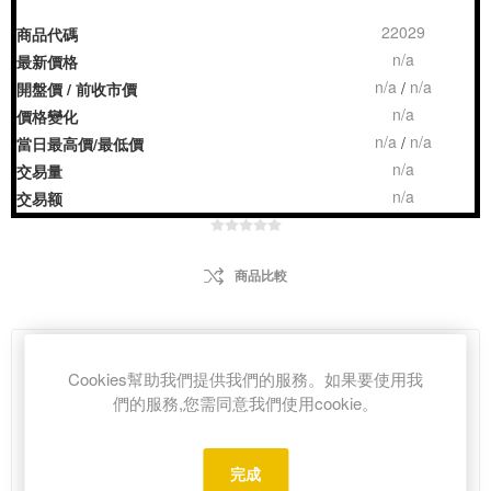
22029
商品代碼
n/a
最新價格
n/a
n/a
/
開盤價 / 前收市價
n/a
價格變化
n/a
n/a
/
當日最高價/最低價
n/a
交易量
n/a
交易额
商品比較
HK$37.00
Cookies幫助我們提供我們的服務。如果要使用我
們的服務,您需同意我們使用cookie。
i
h
完成