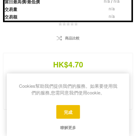
n/a
n/a
/
當日最高價/最低價
n/a
交易量
n/a
交易额
商品比較
HK$4.70
i
Cookies幫助我們提供我們的服務。如果要使用我
h
們的服務,您需同意我們使用cookie。
Please select the address you want to ship from
完成
Share:
瞭解更多