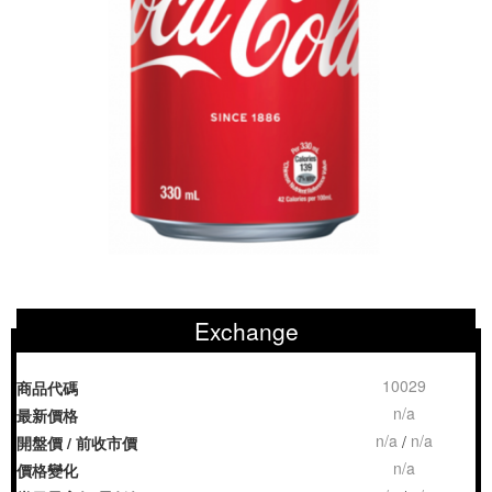
Exchange
10029
商品代碼
n/a
最新價格
n/a
n/a
/
開盤價 / 前收市價
n/a
價格變化