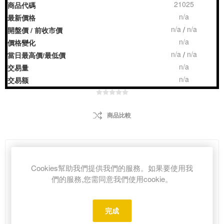
21025
商品代碼
n/a
最新價格
n/a
n/a
/
開盤價 / 前收市價
n/a
價格變化
n/a
n/a
/
當日最高價/最低價
n/a
交易量
n/a
交易额
商品比較
HK$43.00
Cookies幫助我們提供我們的服務。如果要使用我
們的服務,您需同意我們使用cookie。
i
h
完成
Please select the address you want to ship from