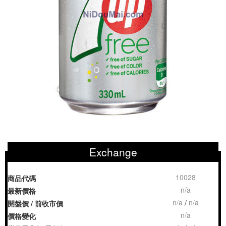
Exchange
10028
商品代碼
n/a
最新價格
n/a
n/a
/
開盤價 / 前收市價
n/a
價格變化