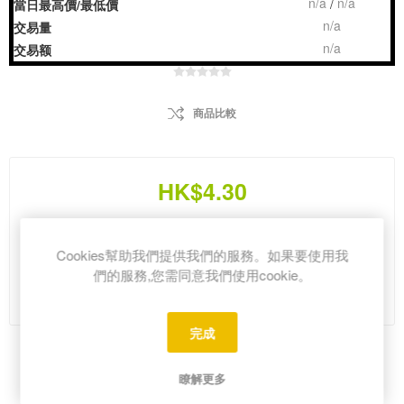
n/a
n/a
/
當日最高價/最低價
n/a
交易量
n/a
交易额
商品比較
HK$4.30
i
Cookies幫助我們提供我們的服務。如果要使用我
h
們的服務,您需同意我們使用cookie。
Please select the address you want to ship from
完成
Share:
瞭解更多